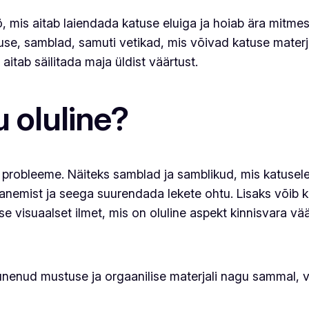
ö, mis aitab laiendada katuse eluiga ja hoiab ära mitm
, samblad, samuti vetikad, mis võivad katuse materjali
 aitab säilitada maja üldist väärtust.
 oluline?
probleeme. Näiteks samblad ja samblikud, mis katusel
anemist ja seega suurendada lekete ohtu. Lisaks võib k
se visuaalset ilmet, mis on oluline aspekt kinnisvara vä
nenud mustuse ja orgaanilise materjali nagu sammal, v