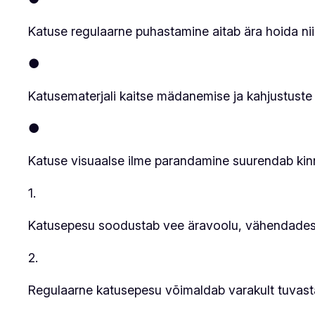
Katuse regulaarne puhastamine aitab ära hoida nii
●
Katusematerjali kaitse mädanemise ja kahjustuste ee
●
Katuse visuaalse ilme parandamine suurendab kinnisv
1.
Katusepesu soodustab vee äravoolu, vähendades se
2.
Regulaarne katusepesu võimaldab varakult tuvast