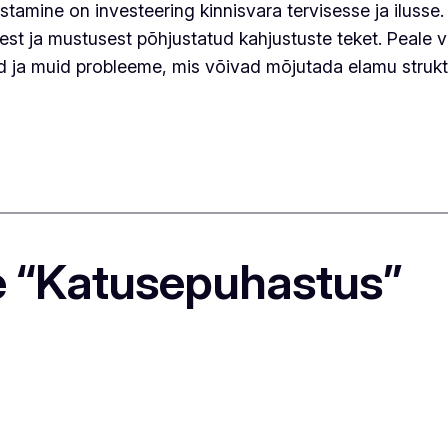
amine on investeering kinnisvara tervisesse ja ilusse. 
usest ja mustusest põhjustatud kahjustuste teket. Peale 
id ja muid probleeme, mis võivad mõjutada elamu struktu
e “Katusepuhastus”