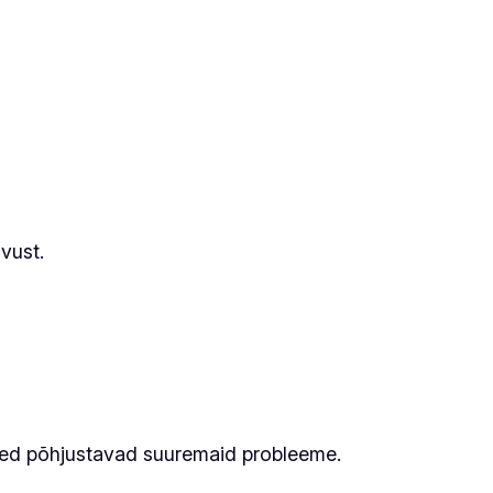
vust.
eed põhjustavad suuremaid probleeme.