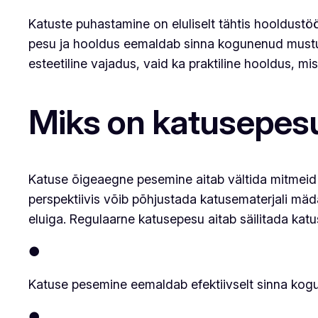
Katuste puhastamine on eluliselt tähtis hooldustö
pesu ja hooldus eemaldab sinna kogunenud mustuse
esteetiline vajadus, vaid ka praktiline hooldus, mis
Miks on katusepesu
Katuse õigeaegne pesemine aitab vältida mitmeid 
perspektiivis võib põhjustada katusematerjali mäd
eluiga. Regulaarne katusepesu aitab säilitada katu
●
Katuse pesemine eemaldab efektiivselt sinna kogu
●