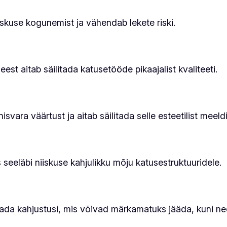
skuse kogunemist ja vähendab lekete riski.
st aitab säilitada katusetööde pikaajalist kvaliteeti.
ara väärtust ja aitab säilitada selle esteetilist meeldi
eläbi niiskuse kahjulikku mõju katusestruktuuridele.
ada kahjustusi, mis võivad märkamatuks jääda, kuni n