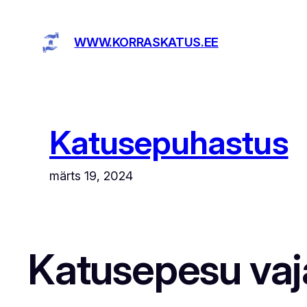
Liigu
sisu
WWW.KORRASKATUS.EE
juurde
Katusepuhastus
märts 19, 2024
Katusepesu vaj