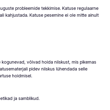
esuguste probleemide tekkimise. Katuse regulaarne
 kahjustada. Katuse pesemine ei ole mitte ainult
e kogunevad, võivad hoida niiskust, mis pikemas
atusematerjali pidev niiskus lühendada selle
ärtuse hoidmisel.
etikad ja samblikud.