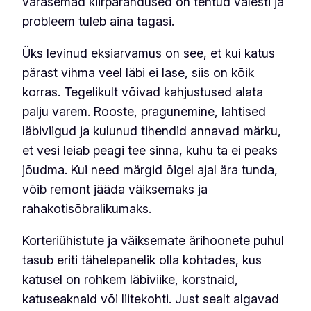
varasemad kiirparandused on tehtud valesti ja
probleem tuleb aina tagasi.
Üks levinud eksiarvamus on see, et kui katus
pärast vihma veel läbi ei lase, siis on kõik
korras. Tegelikult võivad kahjustused alata
palju varem. Rooste, pragunemine, lahtised
läbiviigud ja kulunud tihendid annavad märku,
et vesi leiab peagi tee sinna, kuhu ta ei peaks
jõudma. Kui need märgid õigel ajal ära tunda,
võib remont jääda väiksemaks ja
rahakotisõbralikumaks.
Korteriühistute ja väiksemate ärihoonete puhul
tasub eriti tähelepanelik olla kohtades, kus
katusel on rohkem läbiviike, korstnaid,
katuseaknaid või liitekohti. Just sealt algavad