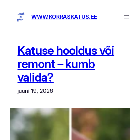
Liigu
sisu
WWW.KORRASKATUS.EE
juurde
Katuse hooldus või
remont – kumb
valida?
juuni 19, 2026