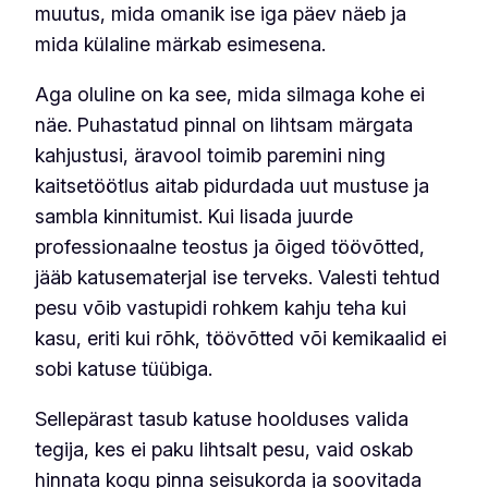
muutus, mida omanik ise iga päev näeb ja
mida külaline märkab esimesena.
Aga oluline on ka see, mida silmaga kohe ei
näe. Puhastatud pinnal on lihtsam märgata
kahjustusi, äravool toimib paremini ning
kaitsetöötlus aitab pidurdada uut mustuse ja
sambla kinnitumist. Kui lisada juurde
professionaalne teostus ja õiged töövõtted,
jääb katusematerjal ise terveks. Valesti tehtud
pesu võib vastupidi rohkem kahju teha kui
kasu, eriti kui rõhk, töövõtted või kemikaalid ei
sobi katuse tüübiga.
Sellepärast tasub katuse hoolduses valida
tegija, kes ei paku lihtsalt pesu, vaid oskab
hinnata kogu pinna seisukorda ja soovitada