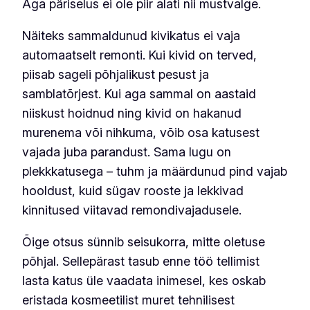
Aga päriselus ei ole piir alati nii mustvalge.
Näiteks sammaldunud kivikatus ei vaja
automaatselt remonti. Kui kivid on terved,
piisab sageli põhjalikust pesust ja
samblatõrjest. Kui aga sammal on aastaid
niiskust hoidnud ning kivid on hakanud
murenema või nihkuma, võib osa katusest
vajada juba parandust. Sama lugu on
plekkkatusega – tuhm ja määrdunud pind vajab
hooldust, kuid sügav rooste ja lekkivad
kinnitused viitavad remondivajadusele.
Õige otsus sünnib seisukorra, mitte oletuse
põhjal. Sellepärast tasub enne töö tellimist
lasta katus üle vaadata inimesel, kes oskab
eristada kosmeetilist muret tehnilisest