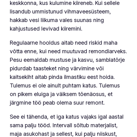
keskkonna, kus kulumine kiireneb. Kui sellele
lisandub ummistunud vihmaveesüsteem,
hakkab vesi liikuma vales suunas ning
kahjustused levivad kiiremini.
Regulaarne hooldus aitab need riskid maha
võtta enne, kui need muutuvad remondiarveks.
Pesu eemaldab mustuse ja kasvu, samblatõrje
pidurdab taasteket ning värvimine või
kaitsekiht aitab pinda ilmastiku eest hoida.
Tulemus ei ole ainult puhtam katus. Tulemus
on pikem eluiga ja väiksem tõenäosus, et
järgmine töö peab olema suur remont.
See ei tähenda, et iga katus vajaks igal aastal
sama palju tööd. Intervall sõltub materjalist,
maja asukohast ja sellest, kui palju niiskust,