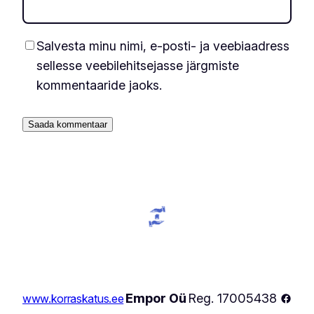
Salvesta minu nimi, e-posti- ja veebiaadress
sellesse veebilehitsejasse järgmiste
kommentaaride jaoks.
Faceb
Empor Oü
Reg. 17005438
www.korraskatus.ee