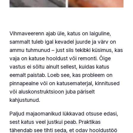
Vihmaveerenn ajab üle, katus on laiguline,
sammalt tuleb igal kevadel juurde ja värv on
ammu tuhmunud – just siis tekibki küsimus, kas
vaja on katuse hooldust või remonti. Õige
vastus ei sõltu ainult sellest, kuidas katus
eemalt paistab. Loeb see, kas probleem on
pinnapealne või on katusematerjal, kinnitused
või aluskonstruktsioon juba päriselt
kahjustunud.
Paljud majaomanikud lükkavad otsuse edasi,
sest katus veel justkui peab. Praktikas
tähendab see tihti seda, et odav hooldustöö