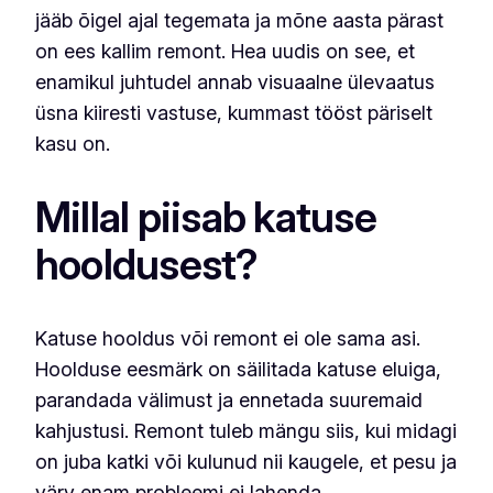
jääb õigel ajal tegemata ja mõne aasta pärast
on ees kallim remont. Hea uudis on see, et
enamikul juhtudel annab visuaalne ülevaatus
üsna kiiresti vastuse, kummast tööst päriselt
kasu on.
Millal piisab katuse
hooldusest?
Katuse hooldus või remont ei ole sama asi.
Hoolduse eesmärk on säilitada katuse eluiga,
parandada välimust ja ennetada suuremaid
kahjustusi. Remont tuleb mängu siis, kui midagi
on juba katki või kulunud nii kaugele, et pesu ja
värv enam probleemi ei lahenda.