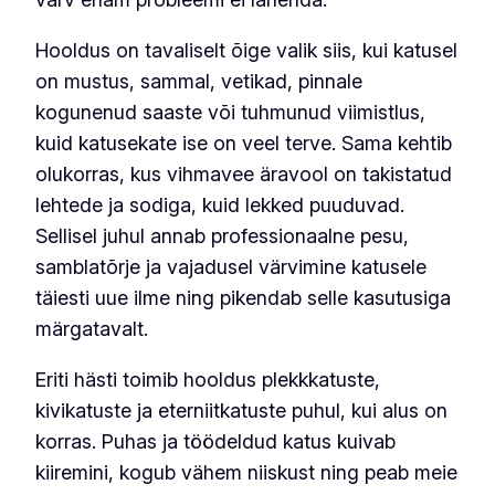
Hooldus on tavaliselt õige valik siis, kui katusel
on mustus, sammal, vetikad, pinnale
kogunenud saaste või tuhmunud viimistlus,
kuid katusekate ise on veel terve. Sama kehtib
olukorras, kus vihmavee äravool on takistatud
lehtede ja sodiga, kuid lekked puuduvad.
Sellisel juhul annab professionaalne pesu,
samblatõrje ja vajadusel värvimine katusele
täiesti uue ilme ning pikendab selle kasutusiga
märgatavalt.
Eriti hästi toimib hooldus plekkkatuste,
kivikatuste ja eterniitkatuste puhul, kui alus on
korras. Puhas ja töödeldud katus kuivab
kiiremini, kogub vähem niiskust ning peab meie