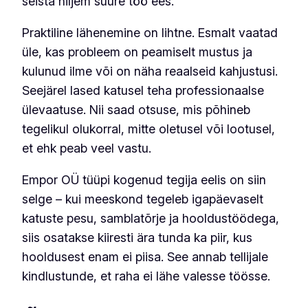
seista hiljem suure töö ees.
Praktiline lähenemine on lihtne. Esmalt vaatad
üle, kas probleem on peamiselt mustus ja
kulunud ilme või on näha reaalseid kahjustusi.
Seejärel lased katusel teha professionaalse
ülevaatuse. Nii saad otsuse, mis põhineb
tegelikul olukorral, mitte oletusel või lootusel,
et ehk peab veel vastu.
Empor OÜ tüüpi kogenud tegija eelis on siin
selge – kui meeskond tegeleb igapäevaselt
katuste pesu, samblatõrje ja hooldustöödega,
siis osatakse kiiresti ära tunda ka piir, kus
hooldusest enam ei piisa. See annab tellijale
kindlustunde, et raha ei lähe valesse töösse.