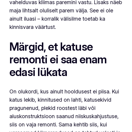
vahelduvas kliimas paremini vastu. Lisaks näeb
maja lihtsalt oluliselt parem välja. See ei ole
ainult iluasi – korralik välisilme toetab ka
kinnisvara väärtust.
Märgid, et katuse
remonti ei saa enam
edasi lükata
On olukordi, kus ainult hooldusest ei piisa. Kui
katus lekib, kinnitused on lahti, katusekivid
pragunenud, plekid roostest läbi või
aluskonstruktsioon saanud niiskuskahjustuse,
siis on vaja remonti. Sama kehtib siis, kui