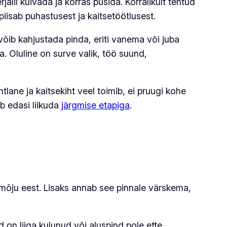
lil kuivada ja korras püsida. Korralikult tehtud
piisab puhastusest ja kaitsetöötlusest.
võib kahjustada pinda, eriti vanema või juba
a. Oluline on surve valik, töö suund,
tlane ja kaitsekiht veel toimib, ei pruugi kohe
b edasi liikuda
järgmise etapiga
.
ava mõju eest. Lisaks annab see pinnale värskema,
d on liiga kulunud või aluspind pole ette