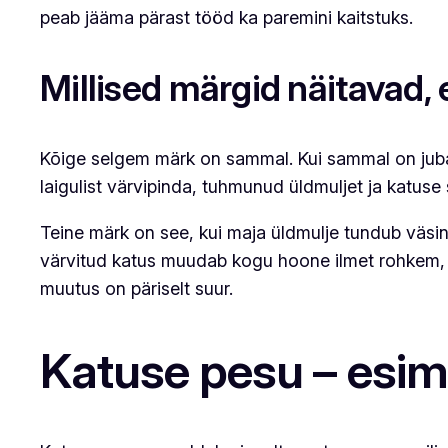
peab jääma pärast tööd ka paremini kaitstuks.
Millised märgid näitavad, 
Kõige selgem märk on sammal. Kui sammal on juba 
laigulist värvipinda, tuhmunud üldmuljet ja katus
Teine märk on see, kui maja üldmulje tundub väsinu
värvitud katus muudab kogu hoone ilmet rohkem, k
muutus on päriselt suur.
Katuse pesu – esi