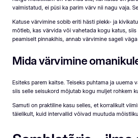
valmistatud, ei püsi ka parim värv nii nagu vaja. S
Katuse värvimine sobib eriti hästi plekk- ja kivika
mõtleb, kas värvida või vahetada kogu katus, siis
peamiselt pinnakihis, annab värvimine sageli väga
Mida värvimine omanikule
Esiteks parem kaitse. Teiseks puhtama ja uuema v
siis selle seisukord mõjutab kogu muljet rohkem kui
Samuti on praktiline kasu selles, et korralikult v
täielikult, kuid intervallid võivad muutuda mõistli