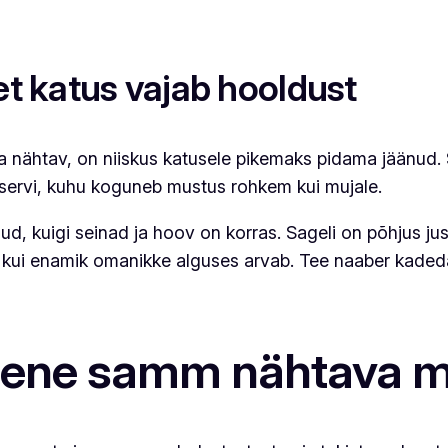
et katus vajab hooldust
nähtav, on niiskus katusele pikemaks pidama jäänud. S
e servi, kuhu koguneb mustus rohkem kui mujale.
d, kuigi seinad ja hoov on korras. Sageli on põhjus jus
ui enamik omanikke alguses arvab. Tee naaber kadedaks 
mene samm nähtava m