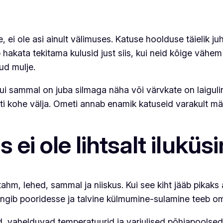
 ei ole asi ainult välimuses. Katuse hoolduse täielik j
b hakata tekitama kulusid just siis, kui neid kõige vähe
ud mulje.
ui sammal on juba silmaga näha või värvkate on laigulin
ti kohe välja. Ometi annab enamik katuseid varakult mär
 ei ole lihtsalt ilukü
hm, lehed, sammal ja niiskus. Kui see kiht jääb pikaks
ngib pooridesse ja talvine külmumine-sulamine teeb o
riood, vahelduvad temperatuurid ja varjulised põhjapool