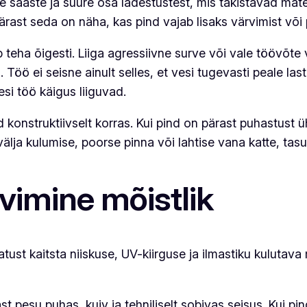
saaste ja suure osa ladestustest, mis takistavad materja
ärast seda on näha, kas pind vajab lisaks värvimist või 
teha õigesti. Liiga agressiivne surve või vale töövõte 
öö ei seisne ainult selles, et vesi tugevasti peale last
si töö käigus liiguvad.
 konstruktiivselt korras. Kui pind on pärast puhastust üh
lja kulumise, poorse pinna või lahtise vana katte, tasu
rvimine mõistlik
b katust kaitsta niiskuse, UV-kiirguse ja ilmastiku kulut
t pesu puhas, kuiv ja tehniliselt sobivas seisus. Kui pin