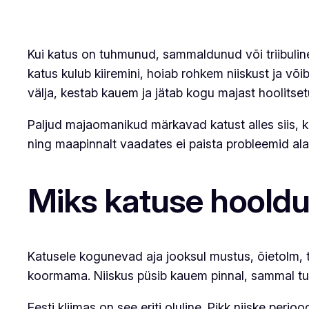
Kui katus on tuhmunud, sammaldunud või triibuline,
katus kulub kiiremini, hoiab rohkem niiskust ja või
välja, kestab kauem ja jätab kogu majast hoolitset
Paljud majaomanikud märkavad katust alles siis, k
ning maapinnalt vaadates ei paista probleemid ala
Miks katuse hooldus
Katusele kogunevad aja jooksul mustus, õietolm, ta
koormama. Niiskus püsib kauem pinnal, sammal tu
Eesti kliimas on see eriti oluline. Pikk niiske pe