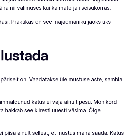
a nii välimuses kui ka materjali seisukorras.
dasi. Praktikas on see majaomaniku jaoks üks
alustada
 päriselt on. Vaadatakse üle mustuse aste, sambla
 sammaldunud katus ei vaja ainult pesu. Mõnikord
ita hakkab see kiiresti uuesti väsima. Õige
ei piisa ainult sellest, et mustus maha saada. Katus