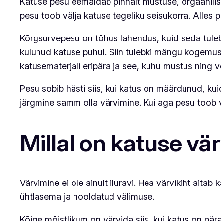
Katuse pesu eemaldab pinnalt mustuse, orgaanilise 
pesu toob välja katuse tegeliku seisukorra. Alles p
Kõrgsurvepesu on tõhus lahendus, kuid seda tuleb 
kulunud katuse puhul. Siin tulebki mängu kogemus. T
katusematerjali eripära ja see, kuhu mustus ning ve
Pesu sobib hästi siis, kui katus on määrdunud, kuid
järgmine samm olla värvimine. Kui aga pesu toob vä
Millal on katuse vä
Värvimine ei ole ainult iluravi. Hea värvikiht aita
ühtlasema ja hooldatud välimuse.
Kõige mõistlikum on värvida siis, kui katus on päras