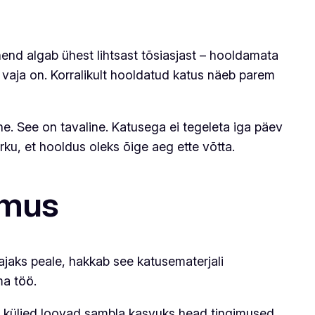
uhend algab ühest lihtsast tõsiasjast – hooldamata
m vaja on. Korralikult hooldatud katus näeb parem
e. See on tavaline. Katusega ei tegeleta iga päev
ku, et hooldus oleks õige aeg ette võtta.
simus
 ajaks peale, hakkab see katusematerjali
ma töö.
sed küljed loovad sambla kasvuks head tingimused.