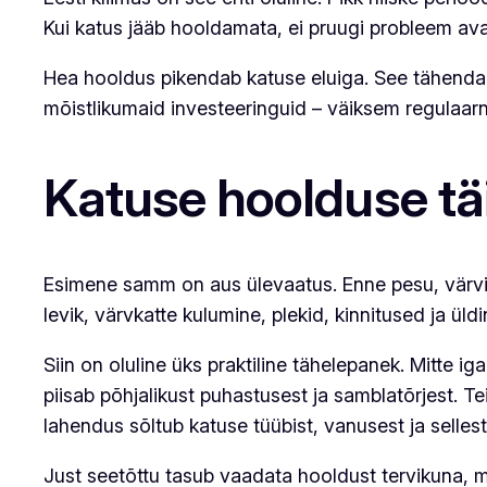
Kui katus jääb hooldamata, ei pruugi probleem ava
Hea hooldus pikendab katuse eluiga. See tähendab
mõistlikumaid investeeringuid – väiksem regulaarne
Katuse hoolduse täi
Esimene samm on aus ülevaatus. Enne pesu, värvim
levik, värvkatte kulumine, plekid, kinnitused ja üld
Siin on oluline üks praktiline tähelepanek. Mitte 
piisab põhjalikust puhastusest ja samblatõrjest. Tei
lahendus sõltub katuse tüübist, vanusest ja selles
Just seetõttu tasub vaadata hooldust tervikuna, mit