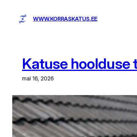
Liigu
sisu
WWW.KORRASKATUS.EE
juurde
Katuse hoolduse t
mai 16, 2026