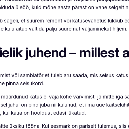
lduda üleöö, kuid mõne aasta pärast on vahe selgelt näh
 sageli, et suurem remont või katusevahetus lükkub e
 kulu aitab vältida palju suuremat väljaminekut hiljem.
elik juhend – millest 
ist või samblatõrjet tuleb aru saada, mis seisus katus
ine pinna seisukord.
iga määrdunud katus ei vaja kohe värvimist, ja mitte iga
sel juhul on pind juba nii kulunud, et ilma uue kaitsekih
t, kui kaua on hooldust edasi lükatud.
te üksiku tööna. Kui eesmärk on päriselt tulemus, siis 