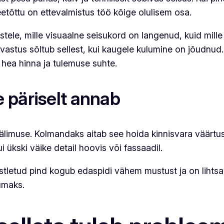
eetõttu on ettevalmistus töö kõige olulisem osa.
tustele, mille visuaalne seisukord on langenud, kuid mil
 vastus sõltub sellest, kui kaugele kulumine on jõudnud
 hea hinna ja tulemuse suhte.
 päriselt annab
älimuse. Kolmandaks aitab see hoida kinnisvara väärtus
 ükski väike detail hoovis või fassaadil.
iimistletud pind kogub edaspidi vähem mustust ja on liht
kumaks.