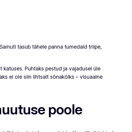
amuti tasub tähele panna tumedaid triipe,
t katuses. Puhtaks pestud ja vajadusel üle
ei ole siin lihtsalt sõnakõlks – visuaalne
uutuse poole