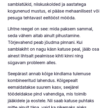
samblatükid, niiskuskolded ja aastatega
kogunenud mustus, ei pääse mehaanilisest või
pesuga tehtavast eeltööst mööda.
Lihtne reegel on see: mida paksem sammal,
seda vähem aitab ainult pihustamine.
Tõrjevahend peab jõudma pinnani. Kui
samblakiht on nagu käsn katuse peal, jääb osa
ainest lihtsalt pealmisse kihti kinni ning
sügavam probleem alles.
Seepärast annab kõige kindlama tulemuse
kombineeritud lahendus. Kõigepealt
eemaldatakse suurem kasv, seejärel
töödeldakse pind vahendiga, mis toimib
jääkidele ja eostele. Nii saab katuse puhtaks
mitte ainult täna, vaid ka pikemaks ajaks.