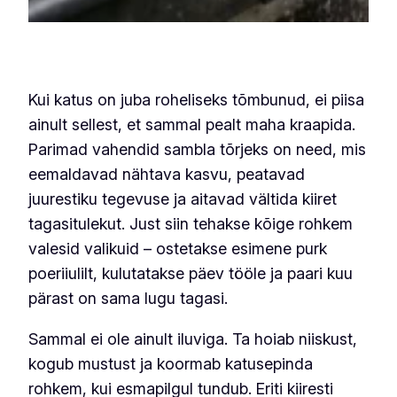
Kui katus on juba roheliseks tõmbunud, ei piisa
ainult sellest, et sammal pealt maha kraapida.
Parimad vahendid sambla tõrjeks on need, mis
eemaldavad nähtava kasvu, peatavad
juurestiku tegevuse ja aitavad vältida kiiret
tagasitulekut. Just siin tehakse kõige rohkem
valesid valikuid – ostetakse esimene purk
poeriiulilt, kulutatakse päev tööle ja paari kuu
pärast on sama lugu tagasi.
Sammal ei ole ainult iluviga. Ta hoiab niiskust,
kogub mustust ja koormab katusepinda
rohkem, kui esmapilgul tundub. Eriti kiiresti