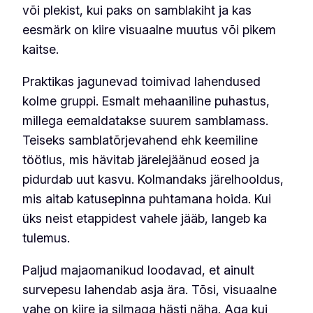
või plekist, kui paks on samblakiht ja kas
eesmärk on kiire visuaalne muutus või pikem
kaitse.
Praktikas jagunevad toimivad lahendused
kolme gruppi. Esmalt mehaaniline puhastus,
millega eemaldatakse suurem samblamass.
Teiseks samblatõrjevahend ehk keemiline
töötlus, mis hävitab järelejäänud eosed ja
pidurdab uut kasvu. Kolmandaks järelhooldus,
mis aitab katusepinna puhtamana hoida. Kui
üks neist etappidest vahele jääb, langeb ka
tulemus.
Paljud majaomanikud loodavad, et ainult
survepesu lahendab asja ära. Tõsi, visuaalne
vahe on kiire ja silmaga hästi näha. Aga kui