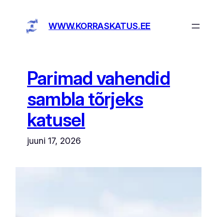
Liigu
sisu
WWW.KORRASKATUS.EE
juurde
Parimad vahendid
sambla tõrjeks
katusel
juuni 17, 2026