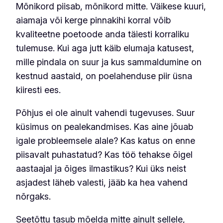
Mõnikord piisab, mõnikord mitte. Väikese kuuri,
aiamaja või kerge pinnakihi korral võib
kvaliteetne poetoode anda täiesti korraliku
tulemuse. Kui aga jutt käib elumaja katusest,
mille pindala on suur ja kus sammaldumine on
kestnud aastaid, on poelahenduse piir üsna
kiiresti ees.
Põhjus ei ole ainult vahendi tugevuses. Suur
küsimus on pealekandmises. Kas aine jõuab
igale probleemsele alale? Kas katus on enne
piisavalt puhastatud? Kas töö tehakse õigel
aastaajal ja õiges ilmastikus? Kui üks neist
asjadest läheb valesti, jääb ka hea vahend
nõrgaks.
Seetõttu tasub mõelda mitte ainult sellele,