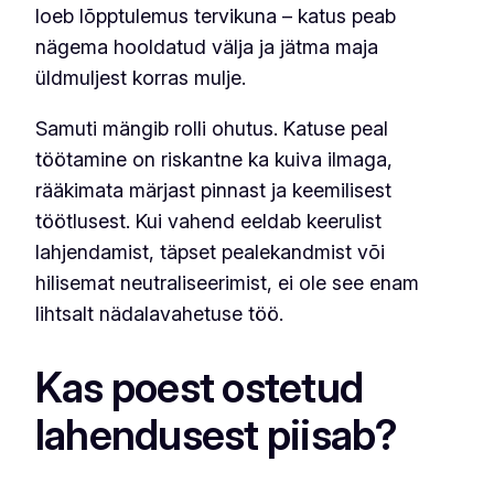
loeb lõpptulemus tervikuna – katus peab
nägema hooldatud välja ja jätma maja
üldmuljest korras mulje.
Samuti mängib rolli ohutus. Katuse peal
töötamine on riskantne ka kuiva ilmaga,
rääkimata märjast pinnast ja keemilisest
töötlusest. Kui vahend eeldab keerulist
lahjendamist, täpset pealekandmist või
hilisemat neutraliseerimist, ei ole see enam
lihtsalt nädalavahetuse töö.
Kas poest ostetud
lahendusest piisab?