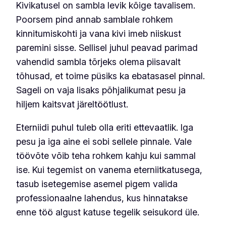
Kivikatusel on sambla levik kõige tavalisem.
Poorsem pind annab samblale rohkem
kinnitumiskohti ja vana kivi imeb niiskust
paremini sisse. Sellisel juhul peavad parimad
vahendid sambla tõrjeks olema piisavalt
tõhusad, et toime püsiks ka ebatasasel pinnal.
Sageli on vaja lisaks põhjalikumat pesu ja
hiljem kaitsvat järeltöötlust.
Eterniidi puhul tuleb olla eriti ettevaatlik. Iga
pesu ja iga aine ei sobi sellele pinnale. Vale
töövõte võib teha rohkem kahju kui sammal
ise. Kui tegemist on vanema eterniitkatusega,
tasub isetegemise asemel pigem valida
professionaalne lahendus, kus hinnatakse
enne töö algust katuse tegelik seisukord üle.