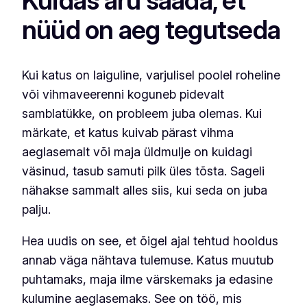
Kuidas aru saada, et
nüüd on aeg tegutseda
Kui katus on laiguline, varjulisel poolel roheline
või vihmaveerenni koguneb pidevalt
samblatükke, on probleem juba olemas. Kui
märkate, et katus kuivab pärast vihma
aeglasemalt või maja üldmulje on kuidagi
väsinud, tasub samuti pilk üles tõsta. Sageli
nähakse sammalt alles siis, kui seda on juba
palju.
Hea uudis on see, et õigel ajal tehtud hooldus
annab väga nähtava tulemuse. Katus muutub
puhtamaks, maja ilme värskemaks ja edasine
kulumine aeglasemaks. See on töö, mis