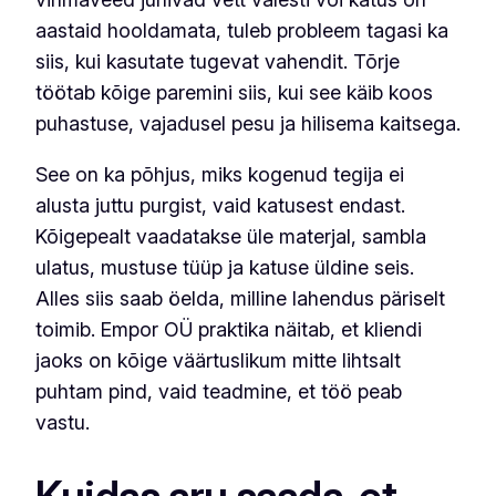
aastaid hooldamata, tuleb probleem tagasi ka
siis, kui kasutate tugevat vahendit. Tõrje
töötab kõige paremini siis, kui see käib koos
puhastuse, vajadusel pesu ja hilisema kaitsega.
See on ka põhjus, miks kogenud tegija ei
alusta juttu purgist, vaid katusest endast.
Kõigepealt vaadatakse üle materjal, sambla
ulatus, mustuse tüüp ja katuse üldine seis.
Alles siis saab öelda, milline lahendus päriselt
toimib. Empor OÜ praktika näitab, et kliendi
jaoks on kõige väärtuslikum mitte lihtsalt
puhtam pind, vaid teadmine, et töö peab
vastu.