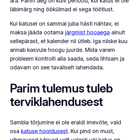
ära. Parim aeg on kuiv periood, kui katus ei ole
läbimärg ning öökülmad ei sega töötlust.
Kui katusel on sammal juba hästi nähtav, ei
maksa jääda ootama
järgmist hooaega
ainult
sellepärast, et kalender nii ütleb. Iga niiske kuu
annab kasvule hoogu juurde. Mida varem
probleem kontrolli alla saada, seda lihtsam ja
odavam on see tavaliselt lahendada.
Parim tulemus tuleb
terviklahendusest
Sambla tõrjumine ei ole eraldi imevõte, vaid
osa
katuse hooldusest
. Kui pind on must,
vihmaveed juhivad vett valesti või katus on