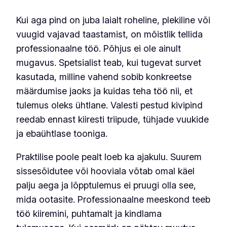
Kui aga pind on juba laialt roheline, plekiline või
vuugid vajavad taastamist, on mõistlik tellida
professionaalne töö. Põhjus ei ole ainult
mugavus. Spetsialist teab, kui tugevat survet
kasutada, milline vahend sobib konkreetse
määrdumise jaoks ja kuidas teha töö nii, et
tulemus oleks ühtlane. Valesti pestud kivipind
reedab ennast kiiresti triipude, tühjade vuukide
ja ebaühtlase tooniga.
Praktilise poole pealt loeb ka ajakulu. Suurem
sissesõidutee või hooviala võtab omal käel
palju aega ja lõpptulemus ei pruugi olla see,
mida ootasite. Professionaalne meeskond teeb
töö kiiremini, puhtamalt ja kindlama