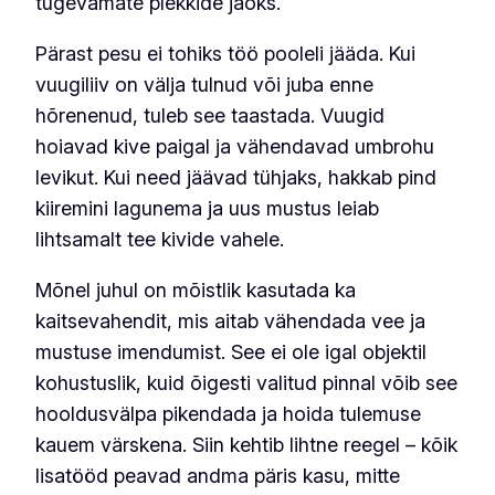
tugevamate plekkide jaoks.
Pärast pesu ei tohiks töö pooleli jääda. Kui
vuugiliiv on välja tulnud või juba enne
hõrenenud, tuleb see taastada. Vuugid
hoiavad kive paigal ja vähendavad umbrohu
levikut. Kui need jäävad tühjaks, hakkab pind
kiiremini lagunema ja uus mustus leiab
lihtsamalt tee kivide vahele.
Mõnel juhul on mõistlik kasutada ka
kaitsevahendit, mis aitab vähendada vee ja
mustuse imendumist. See ei ole igal objektil
kohustuslik, kuid õigesti valitud pinnal võib see
hooldusvälpa pikendada ja hoida tulemuse
kauem värskena. Siin kehtib lihtne reegel – kõik
lisatööd peavad andma päris kasu, mitte