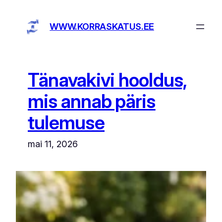
Liigu
sisu
WWW.KORRASKATUS.EE
juurde
Tänavakivi hooldus,
mis annab päris
tulemuse
mai 11, 2026