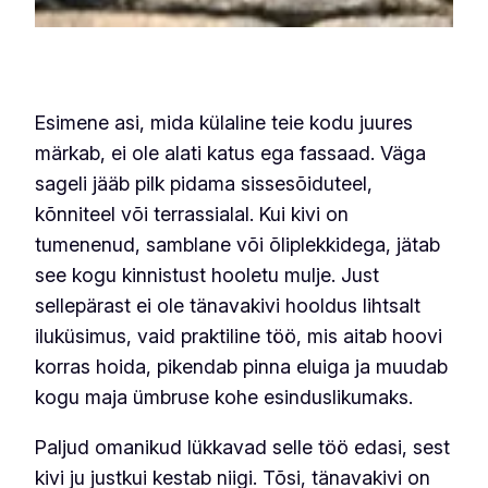
Esimene asi, mida külaline teie kodu juures
märkab, ei ole alati katus ega fassaad. Väga
sageli jääb pilk pidama sissesõiduteel,
kõnniteel või terrassialal. Kui kivi on
tumenenud, samblane või õliplekkidega, jätab
see kogu kinnistust hooletu mulje. Just
sellepärast ei ole tänavakivi hooldus lihtsalt
iluküsimus, vaid praktiline töö, mis aitab hoovi
korras hoida, pikendab pinna eluiga ja muudab
kogu maja ümbruse kohe esinduslikumaks.
Paljud omanikud lükkavad selle töö edasi, sest
kivi ju justkui kestab niigi. Tõsi, tänavakivi on