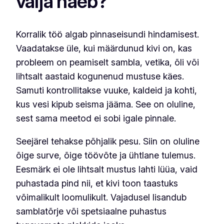
välja näeb?
Korralik töö algab pinnaseisundi hindamisest.
Vaadatakse üle, kui määrdunud kivi on, kas
probleem on peamiselt sambla, vetika, õli või
lihtsalt aastaid kogunenud mustuse käes.
Samuti kontrollitakse vuuke, kaldeid ja kohti,
kus vesi kipub seisma jääma. See on oluline,
sest sama meetod ei sobi igale pinnale.
Seejärel tehakse põhjalik pesu. Siin on oluline
õige surve, õige töövõte ja ühtlane tulemus.
Eesmärk ei ole lihtsalt mustus lahti lüüa, vaid
puhastada pind nii, et kivi toon taastuks
võimalikult loomulikult. Vajadusel lisandub
samblatõrje või spetsiaalne puhastus