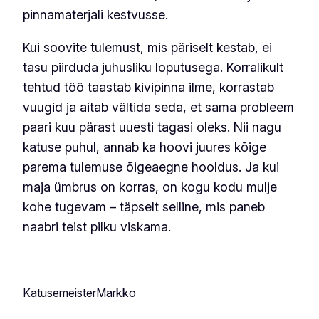
pinnamaterjali kestvusse.
Kui soovite tulemust, mis päriselt kestab, ei
tasu piirduda juhusliku loputusega. Korralikult
tehtud töö taastab kivipinna ilme, korrastab
vuugid ja aitab vältida seda, et sama probleem
paari kuu pärast uuesti tagasi oleks. Nii nagu
katuse puhul, annab ka hoovi juures kõige
parema tulemuse õigeaegne hooldus. Ja kui
maja ümbrus on korras, on kogu kodu mulje
kohe tugevam – täpselt selline, mis paneb
naabri teist pilku viskama.
KatusemeisterMarkko