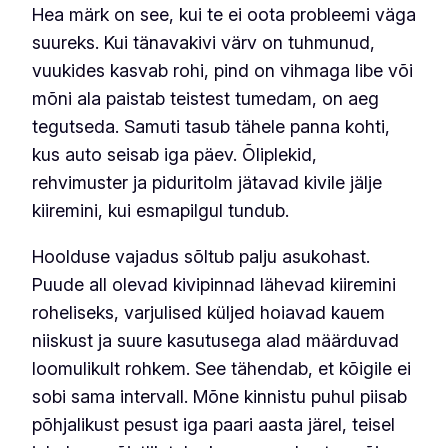
Hea märk on see, kui te ei oota probleemi väga
suureks. Kui tänavakivi värv on tuhmunud,
vuukides kasvab rohi, pind on vihmaga libe või
mõni ala paistab teistest tumedam, on aeg
tegutseda. Samuti tasub tähele panna kohti,
kus auto seisab iga päev. Õliplekid,
rehvimuster ja piduritolm jätavad kivile jälje
kiiremini, kui esmapilgul tundub.
Hoolduse vajadus sõltub palju asukohast.
Puude all olevad kivipinnad lähevad kiiremini
roheliseks, varjulised küljed hoiavad kauem
niiskust ja suure kasutusega alad määrduvad
loomulikult rohkem. See tähendab, et kõigile ei
sobi sama intervall. Mõne kinnistu puhul piisab
põhjalikust pesust iga paari aasta järel, teisel