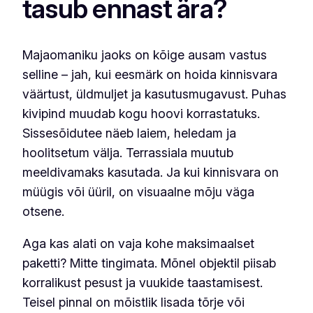
tasub ennast ära?
Majaomaniku jaoks on kõige ausam vastus
selline – jah, kui eesmärk on hoida kinnisvara
väärtust, üldmuljet ja kasutusmugavust. Puhas
kivipind muudab kogu hoovi korrastatuks.
Sissesõidutee näeb laiem, heledam ja
hoolitsetum välja. Terrassiala muutub
meeldivamaks kasutada. Ja kui kinnisvara on
müügis või üüril, on visuaalne mõju väga
otsene.
Aga kas alati on vaja kohe maksimaalset
paketti? Mitte tingimata. Mõnel objektil piisab
korralikust pesust ja vuukide taastamisest.
Teisel pinnal on mõistlik lisada tõrje või