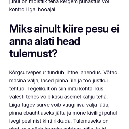
juhul on mõistlik teha kergem puhastus või
kontroll igal hooajal.
Miks ainult kiire pesu ei
anna alati head
tulemust?
Kõrgsurvepesur tundub lihtne lahendus. Võtad
masina välja, lased pinna üle ja töö justkui
tehtud. Tegelikult on siin mitu kohta, kus
valesti tehes võib kasu asemel kahju teha.
Liiga tugev surve võib vuugiliiva välja lüüa,
pinna ebaühtlaseks jätta ja mõne kiviliigi puhul
isegi pealmist kihti rikkuda. Tulemuseks on
pind, mis näeb korraks puhtam välja, kuid