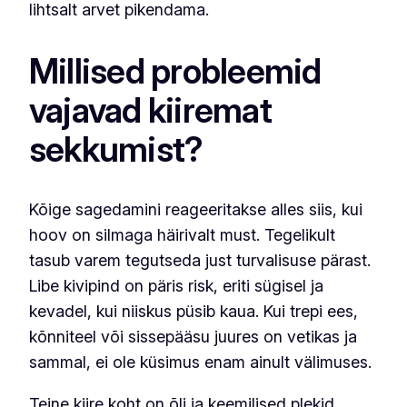
lihtsalt arvet pikendama.
Millised probleemid
vajavad kiiremat
sekkumist?
Kõige sagedamini reageeritakse alles siis, kui
hoov on silmaga häirivalt must. Tegelikult
tasub varem tegutseda just turvalisuse pärast.
Libe kivipind on päris risk, eriti sügisel ja
kevadel, kui niiskus püsib kaua. Kui trepi ees,
kõnniteel või sissepääsu juures on vetikas ja
sammal, ei ole küsimus enam ainult välimuses.
Teine kiire koht on õli ja keemilised plekid.