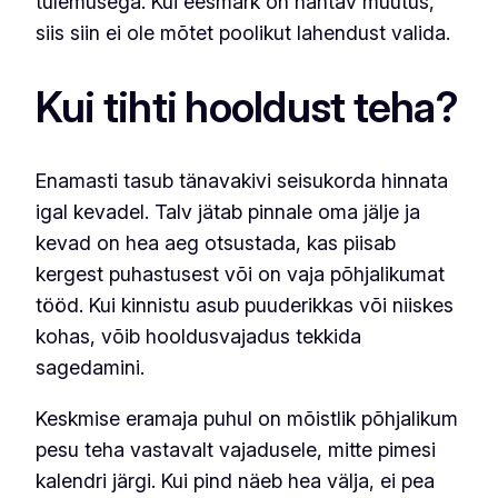
tulemusega. Kui eesmärk on nähtav muutus,
siis siin ei ole mõtet poolikut lahendust valida.
Kui tihti hooldust teha?
Enamasti tasub tänavakivi seisukorda hinnata
igal kevadel. Talv jätab pinnale oma jälje ja
kevad on hea aeg otsustada, kas piisab
kergest puhastusest või on vaja põhjalikumat
tööd. Kui kinnistu asub puuderikkas või niiskes
kohas, võib hooldusvajadus tekkida
sagedamini.
Keskmise eramaja puhul on mõistlik põhjalikum
pesu teha vastavalt vajadusele, mitte pimesi
kalendri järgi. Kui pind näeb hea välja, ei pea