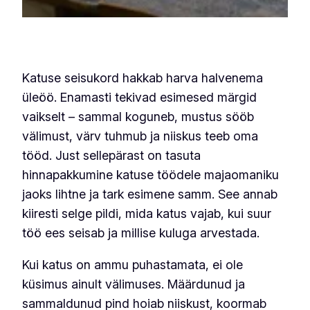
Katuse seisukord hakkab harva halvenema
üleöö. Enamasti tekivad esimesed märgid
vaikselt – sammal koguneb, mustus sööb
välimust, värv tuhmub ja niiskus teeb oma
tööd. Just sellepärast on tasuta
hinnapakkumine katuse töödele majaomaniku
jaoks lihtne ja tark esimene samm. See annab
kiiresti selge pildi, mida katus vajab, kui suur
töö ees seisab ja millise kuluga arvestada.
Kui katus on ammu puhastamata, ei ole
küsimus ainult välimuses. Määrdunud ja
sammaldunud pind hoiab niiskust, koormab