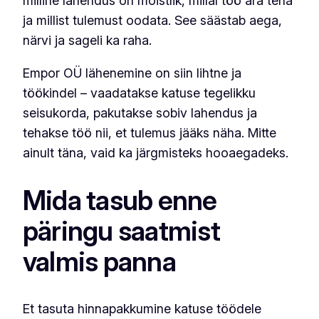
milline lahendus on mõistlik, millal töö ära teha
ja millist tulemust oodata. See säästab aega,
närvi ja sageli ka raha.
Empor OÜ lähenemine on siin lihtne ja
töökindel – vaadatakse katuse tegelikku
seisukorda, pakutakse sobiv lahendus ja
tehakse töö nii, et tulemus jääks näha. Mitte
ainult täna, vaid ka järgmisteks hooaegadeks.
Mida tasub enne
päringu saatmist
valmis panna
Et tasuta hinnapakkumine katuse töödele