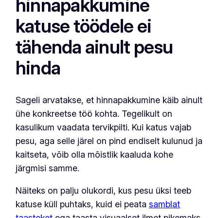
hinnapakkumine
katuse töödele ei
tähenda ainult pesu
hinda
Sageli arvatakse, et hinnapakkumine käib ainult
ühe konkreetse töö kohta. Tegelikult on
kasulikum vaadata tervikpilti. Kui katus vajab
pesu, aga selle järel on pind endiselt kulunud ja
kaitseta, võib olla mõistlik kaaluda kohe
järgmisi samme.
Näiteks on palju olukordi, kus pesu üksi teeb
katuse küll puhtaks, kuid ei peata
samblat
taasteket
ega taasta visuaalset ilmet pikemaks