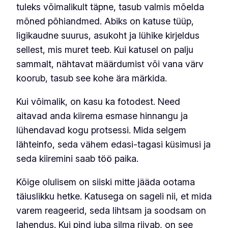
tuleks võimalikult täpne, tasub valmis mõelda
mõned põhiandmed. Abiks on katuse tüüp,
ligikaudne suurus, asukoht ja lühike kirjeldus
sellest, mis muret teeb. Kui katusel on palju
sammalt, nähtavat määrdumist või vana värv
koorub, tasub see kohe ära märkida.
Kui võimalik, on kasu ka fotodest. Need
aitavad anda kiirema esmase hinnangu ja
lühendavad kogu protsessi. Mida selgem
lähteinfo, seda vähem edasi-tagasi küsimusi ja
seda kiiremini saab töö paika.
Kõige olulisem on siiski mitte jääda ootama
täiuslikku hetke. Katusega on sageli nii, et mida
varem reageerid, seda lihtsam ja soodsam on
lahendus. Kui pind juba silma riivab, on see