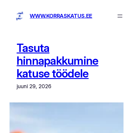
Liigu
sisu
WWW.KORRASKATUS.EE
juurde
Tasuta
hinnapakkumine
katuse töödele
juuni 29, 2026