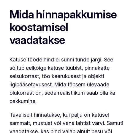
Mida hinnapakkumise
koostamisel
vaadatakse
Katuse tööde hind ei sünni tunde järgi. See
sõltub eelkõige katuse tüübist, pinnakatte
seisukorrast, töö keerukusest ja objekti
ligipääsetavusest. Mida täpsem ülevaade
olukorrast on, seda realistlikum saab olla ka
pakkumine.
Tavaliselt hinnatakse, kui palju on katusel
sammalt, mustust või vana lahtist värvi. Samuti
vaadatakse, kas pind vajab ainult pesu või