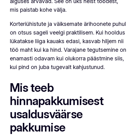
alguses arvavad. See on üks neist töödest,
mis paistab kohe välja.
Korteriühistute ja väiksemate ärihoonete puhul
on otsus sageli veelgi praktilisem. Kui hooldus
lükatakse liiga kauaks edasi, kasvab hiljem nii
töö maht kui ka hind. Varajane tegutsemine on
enamasti odavam kui olukorra päästmine siis,
kui pind on juba tugevalt kahjustunud.
Mis teeb
hinnapakkumisest
usaldusväärse
pakkumise