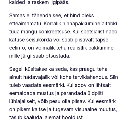
kalded ja raskem ligipääs.
Samas ei tähenda see, et hind oleks
etteaimamatu. Korralik hinnapakkumine aitabki
tuua mängu konkreetsuse. Kui spetsialist näeb
katuse seisukorda või saab piisavalt täpse
eelinfo, on võimalik teha realistlik pakkumine,
mille järgi saab otsustada.
Sageli küsitakse ka seda, kas praegu teha
ainult hädavajalik või kohe terviklahendus. Siin
tuleb vaadata eesmärki. Kui soov on lihtsalt
eemaldada mustus ja parandada üldpilti
lühiajaliselt, võib pesu olla piisav. Kui eesmärk
on pikem kaitse ja tugevam visuaalne muutus,
tasub kaaluda laiemat hooldust.