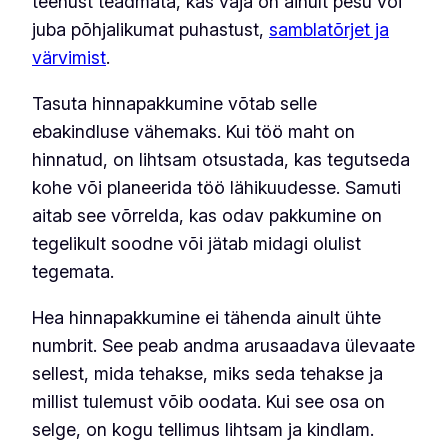
teenust teadmata, kas vaja on ainult pesu või
juba põhjalikumat puhastust,
samblatõrjet ja
värvimist
.
Tasuta hinnapakkumine võtab selle
ebakindluse vähemaks. Kui töö maht on
hinnatud, on lihtsam otsustada, kas tegutseda
kohe või planeerida töö lähikuudesse. Samuti
aitab see võrrelda, kas odav pakkumine on
tegelikult soodne või jätab midagi olulist
tegemata.
Hea hinnapakkumine ei tähenda ainult ühte
numbrit. See peab andma arusaadava ülevaate
sellest, mida tehakse, miks seda tehakse ja
millist tulemust võib oodata. Kui see osa on
selge, on kogu tellimus lihtsam ja kindlam.