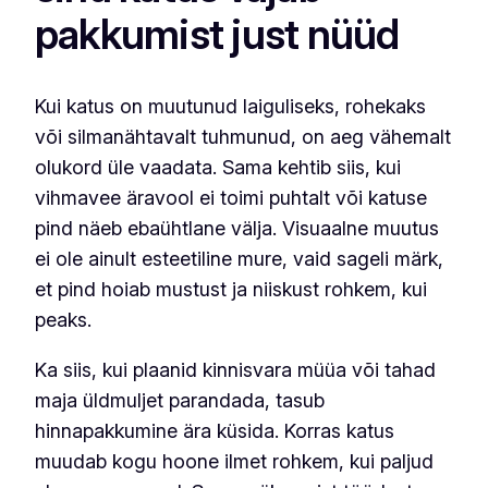
pakkumist just nüüd
Kui katus on muutunud laiguliseks, rohekaks
või silmanähtavalt tuhmunud, on aeg vähemalt
olukord üle vaadata. Sama kehtib siis, kui
vihmavee äravool ei toimi puhtalt või katuse
pind näeb ebaühtlane välja. Visuaalne muutus
ei ole ainult esteetiline mure, vaid sageli märk,
et pind hoiab mustust ja niiskust rohkem, kui
peaks.
Ka siis, kui plaanid kinnisvara müüa või tahad
maja üldmuljet parandada, tasub
hinnapakkumine ära küsida. Korras katus
muudab kogu hoone ilmet rohkem, kui paljud