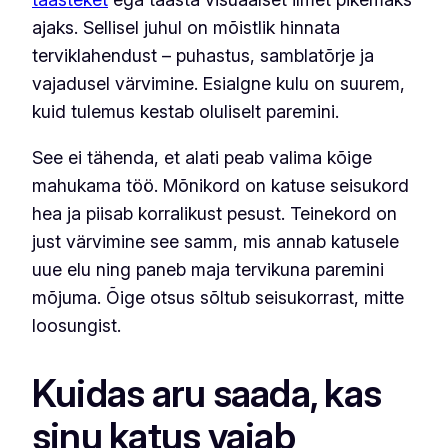
ajaks. Sellisel juhul on mõistlik hinnata
terviklahendust – puhastus, samblatõrje ja
vajadusel värvimine. Esialgne kulu on suurem,
kuid tulemus kestab oluliselt paremini.
See ei tähenda, et alati peab valima kõige
mahukama töö. Mõnikord on katuse seisukord
hea ja piisab korralikust pesust. Teinekord on
just värvimine see samm, mis annab katusele
uue elu ning paneb maja tervikuna paremini
mõjuma. Õige otsus sõltub seisukorrast, mitte
loosungist.
Kuidas aru saada, kas
sinu katus vajab